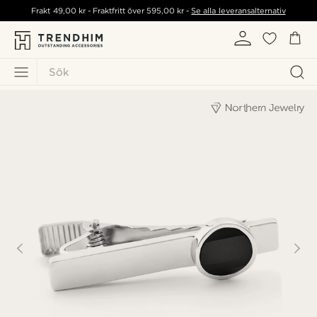
Frakt
49,00 kr
- Fraktfritt över
595,00 kr
-
Se alla leveransalternativ
Sök