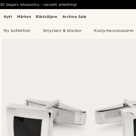
30 dagars returpolicy - oavsett anledning!
Nytt
Märken
Bästsäljare
Archive Sale
Ny kollektion
Smycken & klockor
Kostymaccessoarer