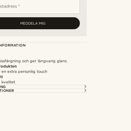
stadress *
MEDDELA MIG
NFORMATION
issfärgning och ger långvarig glans
rodukten
 en extra personlig touch
ti
kvalitet
ING
TIONER