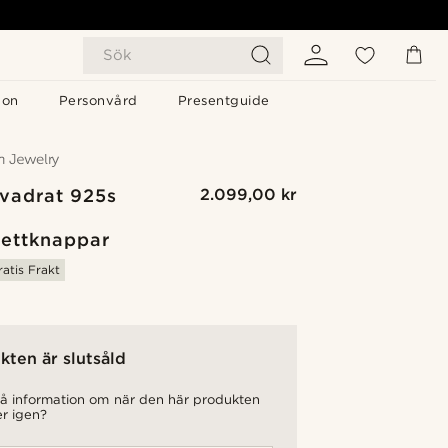
Sök
gon
Personvård
Presentguide
Kvadrat 925s
2.099,00 kr
ettknappar
ratis Frakt
kten är slutsåld
 få information om när den här produkten
er igen?