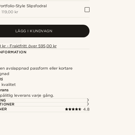
ortfolio-Style Slipsfodral
+
119,00 kr
LÄGG I KUNDVAGN
 kr - Fraktfritt över 595,00 kr
NFORMATION
 en avslappnad passform eller kortare
gnad
ti
kvalitet
rans
ålitlig leverans varje gång.
ING
TIONER
NER
4.8