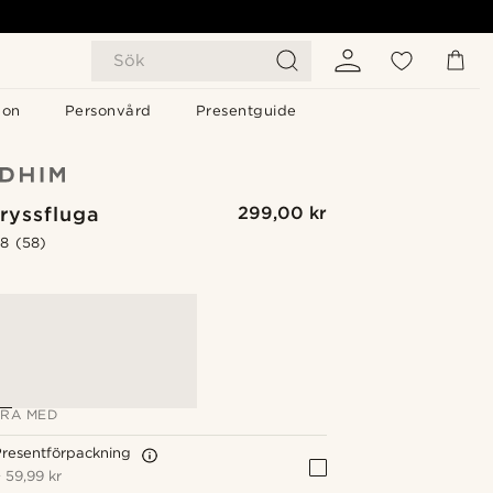
Sök
gon
Personvård
Presentguide
ryssfluga
299,00 kr
.8
(58)
G
RA MED
resentförpackning
+
59,99 kr