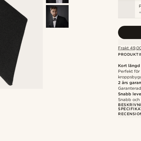
P
Frakt 49,00
PRODUKTI
Kort längd
Perfekt för
kroppsbyg
2 års garan
Garanterad 
Snabb leve
Snabb och p
BESKRIVN
SPECIFIKA
RECENSIO