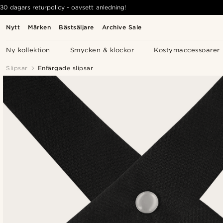
30 dagars returpolicy - oavsett anledning!
Nytt
Märken
Bästsäljare
Archive Sale
Ny kollektion
Smycken & klockor
Kostymaccessoarer
Slipsar
Enfärgade slipsar