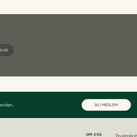
PSAR
danden.
BLI MEDLEM
OM OSS
Trustpilot