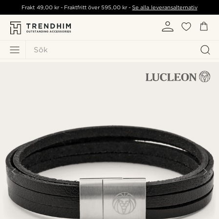
Frakt
49,00 kr
- Fraktfritt över
595,00 kr
-
Se alla leveransalternativ
Sök