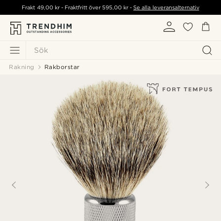
Frakt
49,00 kr
- Fraktfritt över
595,00 kr
-
Se alla leveransalternativ
Sök
Rakning
Rakborstar