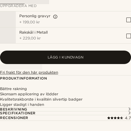
UPPGRADERA MED
Personlig gravyr
+
199,00 kr
Rakskål i Metall
+
229,00 kr
LÄGG I KUNDVAGN
Fri frakt för den här produkten
PRODUKTINFORMATION
Bättre rakning
Skonsam applicering av lödder
Kvalitetsrakborste i kvalitén silvertip badger
Ligger stadigt i handen
BESKRIVNING
SPECIFIKATIONER
RECENSIONER
4.7