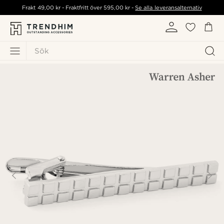
Frakt
49,00 kr
- Fraktfritt över
595,00 kr
-
Se alla leveransalternativ
Sök