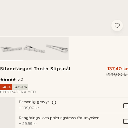
Silverfärgad Tooth Slipsnål
137,40 kr
229,00 kr
5.0
-40%
Gravera
UPPGRADERA MED
Personlig gravyr
+
199,00 kr
Rengörings- och poleringstrasa för smycken
+
29,99 kr