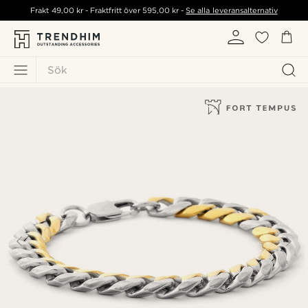
Frakt
49,00 kr
- Fraktfritt över
595,00 kr
-
Se alla leveransalternativ
Sök