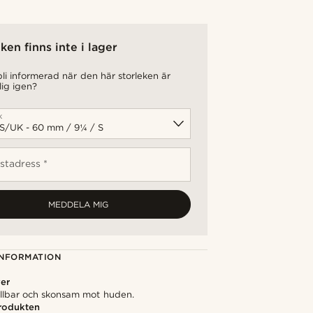
ken finns inte i lager
 bli informerad när den här storleken är
lig igen?
k
stadress *
MEDDELA MIG
NFORMATION
ver
hållbar och skonsam mot huden.
rodukten