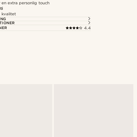
 en extra personlig touch
ti
kvalitet
ING
TIONER
NER
4.4