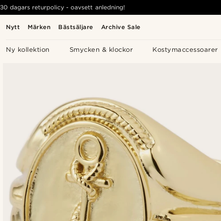
30 dagars returpolicy - oavsett anledning!
Nytt
Märken
Bästsäljare
Archive Sale
Ny kollektion
Smycken & klockor
Kostymaccessoarer