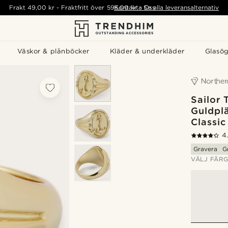
Frakt
49,00 kr
-
Fraktfritt över
595,00 kr
Kontakta Oss
-
Se alla leveransalternativ
Väskor & plånböcker
Kläder & underkläder
Glasö
Sailor 
Guldpl
Classic
4
Gravera
G
VÄLJ FÄR