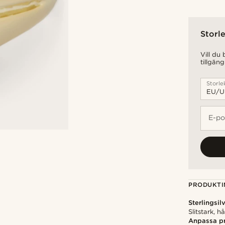
Storle
Vill du
tillgäng
Storle
E-po
PRODUKTI
Sterlingsil
Slitstark, 
Anpassa p