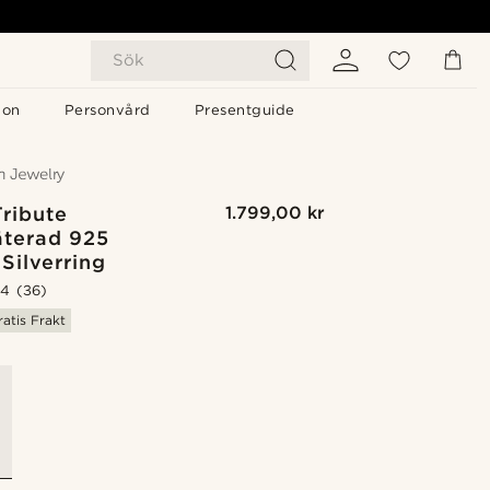
Sök
gon
Personvård
Presentguide
Tribute
1.799,00 kr
äterad 925
 Silverring
.4
(36)
ratis Frakt
G