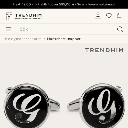
Frakt
49,00 kr
- Fraktfritt över
595,00 kr
-
Se alla leveransalternativ
Sök
Kostymaccessoarer
Manschettknappar