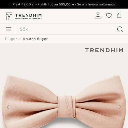
Frakt
49,00 kr
- Fraktfritt över
595,00 kr
-
Se alla leveransalternativ
Sök
Flugor
Knutna flugor