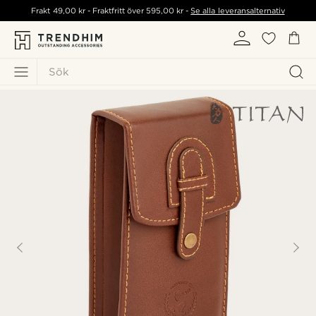
Frakt
49,00 kr
- Fraktfritt över
595,00 kr
-
Se alla leveransalternativ
Sök