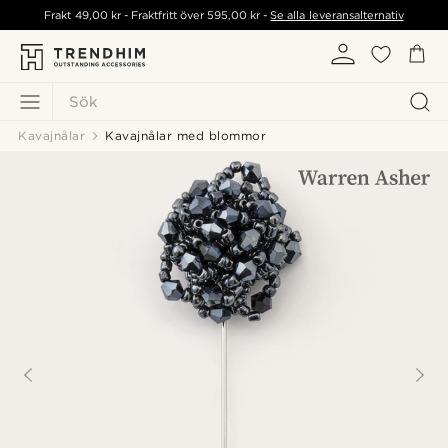
Frakt
49,00 kr
- Fraktfritt över
595,00 kr
-
Se alla leveransalternativ
Sök
Kavajnålar
Kavajnålar med blommor