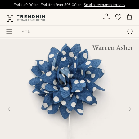
Frakt
49,00 kr
- Fraktfritt över
595,00 kr
-
Se alla leveransalternativ
Sök