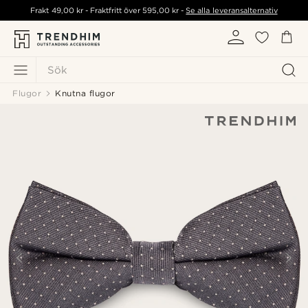
Frakt
49,00 kr
- Fraktfritt över
595,00 kr
-
Se alla leveransalternativ
Sök
Flugor
Knutna flugor