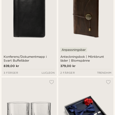
Anpassningsbar
Konferens/Dokumentmapp i
Anteckningsbok | Mörkbrunt
Svart Buffelläder
läder | Blomspänne
839,00 kr
379,00 kr
3 FÄRGER
LUCLEON
2 FÄRGER
TRENDHIM