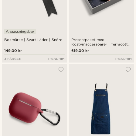
Anpassningsbar
Bokmärke | Svart Läder | Snöre
Presentpaket med
Kostymaccessoarer | Terracotta,
Vitt & Silverfärgat Paket
149,00 kr
619,00 kr
3 FÄRGER
TRENDHIM
TRENDHIM