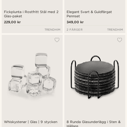
Fickplunta i Rostfritt Stål med 2
Elegant Svart & Guldfärgat
Glas-paket
Pennset
229,00 kr
349,00 kr
TRENDHIM
2 FÄRGER
TRENDHIM
Whiskystenar | Glas | 9 stycken
8 Runda Glasunderlägg i Sten &
Hållare