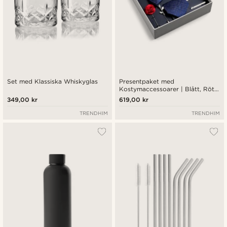
Set med Klassiska Whiskyglas
Presentpaket med
Kostymaccessoarer | Blått, Rött
& Silverfärgat Paket
349,00 kr
619,00 kr
TRENDHIM
TRENDHIM