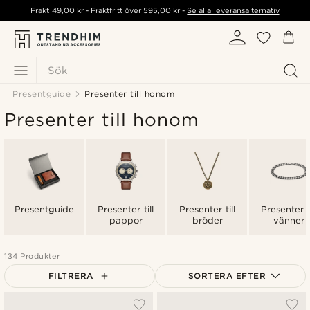
Frakt
49,00 kr
- Fraktfritt över
595,00 kr
-
Se alla leveransalternativ
Sök
Presentguide
Presenter till honom
Presenter till honom
Presentguide
Presenter till
Presenter till
Presenter ti
pappor
bröder
vänner
134 Produkter
FILTRERA
SORTERA EFTER
Mest populärt