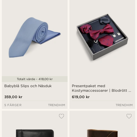
Totalt värde - 418,00 kr
Babyblå Slips och Näsduk
Presentpaket med
Kostymaccessoarer | Blodrött &
Kungsblå Bågmotiv-paket
359,00 kr
619,00 kr
5 FÄRGER
TRENDHIM
TRENDHIM