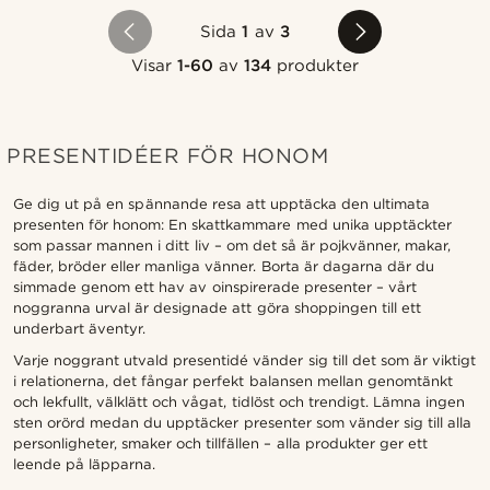
Sida
1
av
3
Visar
1-60
av
134
produkter
PRESENTIDÉER FÖR HONOM
Ge dig ut på en spännande resa att upptäcka den ultimata
presenten för honom: En skattkammare med unika upptäckter
som passar mannen i ditt liv – om det så är pojkvänner, makar,
fäder, bröder eller manliga vänner. Borta är dagarna där du
simmade genom ett hav av oinspirerade presenter – vårt
noggranna urval är designade att göra shoppingen till ett
underbart äventyr.
Varje noggrant utvald presentidé vänder sig till det som är viktigt
i relationerna, det fångar perfekt balansen mellan genomtänkt
och lekfullt, välklätt och vågat, tidlöst och trendigt. Lämna ingen
sten orörd medan du upptäcker presenter som vänder sig till alla
personligheter, smaker och tillfällen – alla produkter ger ett
leende på läpparna.