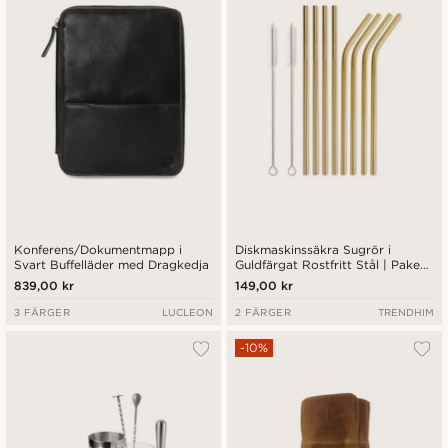
Konferens/Dokumentmapp i
Diskmaskinssäkra Sugrör i
Svart Buffelläder med Dragkedja
Guldfärgat Rostfritt Stål | Paket
med 8 stycken
839,00 kr
149,00 kr
3 FÄRGER
LUCLEON
2 FÄRGER
TRENDHIM
-10%