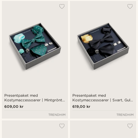
Presentpaket med
Presentpaket med
Kostymaccessoarer | Mintgrönt
Kostymaccessoarer | Svart, Gult
Diamantmönstrat Paket
& Silverfärgat Paket
609,00 kr
619,00 kr
TRENDHIM
TRENDHIM