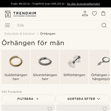
Frakt
49,00 kr
- Fraktfritt över
595,00 kr
-
Se alla leveransalternativ
Sök
Smycken & klockor
Örhängen
Örhängen för män
Guldörhängen
Silverörhängen
Stiftörhängen
Örhängen 
herr
herr
hängsmyck
452 Produkter
FILTRERA
SORTERA EFTER
Mest populärt