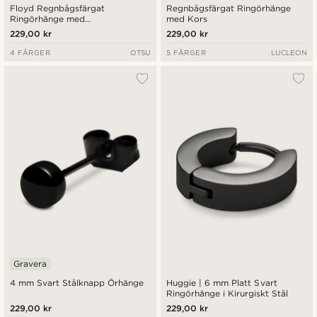
Floyd Regnbågsfärgat
Regnbågsfärgat Ringörhänge
Ringörhänge med
med Kors
Vinghängsmycke
229,00 kr
229,00 kr
4 FÄRGER
OTSU
5 FÄRGER
LUCLEON
Gravera
4 mm Svart Stålknapp Örhänge
Huggie | 6 mm Platt Svart
Ringörhänge i Kirurgiskt Stål
229,00 kr
229,00 kr