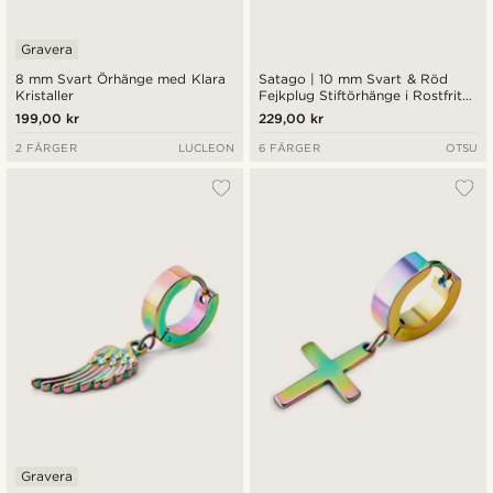
Gravera
8 mm Svart Örhänge med Klara
Satago | 10 mm Svart & Röd
Kristaller
Fejkplug Stiftörhänge i Rostfritt
Stål
199,00 kr
229,00 kr
2 FÄRGER
LUCLEON
6 FÄRGER
OTSU
Gravera