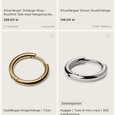
Silverfärgat Örhänge Ring i
Silverfärgad Zirkon Studörhänge
Rostfritt Stål med Hängsmycke
Dödskalle & Kedja
229,00 kr
149,00 kr
3 FÄRGER
LUCLEON
FORT TEMPUS
Sterlingsilver
Guldfärgat Ringörhänge i Titan
Huggie | Tunn 8 mm creol i 925
sterlingsilver