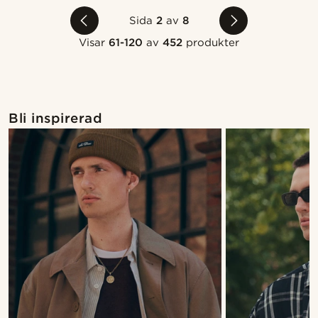
Sida
2
av
8
Visar
61-120
av
452
produkter
Bli inspirerad