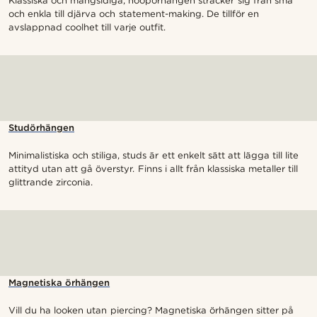
Klassiska och mångsidiga, hoopörhängen sträcker sig från små
och enkla till djärva och statement-making. De tillför en
avslappnad coolhet till varje outfit.
Studörhängen
Minimalistiska och stiliga, studs är ett enkelt sätt att lägga till lite
attityd utan att gå överstyr. Finns i allt från klassiska metaller till
glittrande zirconia.
Magnetiska örhängen
Vill du ha looken utan piercing? Magnetiska örhängen sitter på