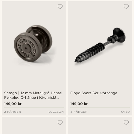
Satago | 12 mm Metallgrå Hantel
Floyd Svart Skruvörhänge
Fejkplug Örhänge i Kirurgiskt
Stål
149,00 kr
149,00 kr
2 FÄRGER
LUCLEON
4 FÄRGER
OTSU