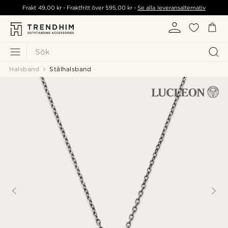
Frakt
49,00 kr
- Fraktfritt över
595,00 kr
-
Se alla leveransalternativ
Sök
Halsband
Stålhalsband