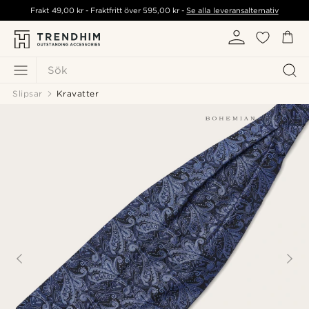
Frakt
49,00 kr
- Fraktfritt över
595,00 kr
-
Se alla leveransalternativ
Sök
Slipsar
Kravatter