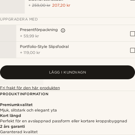
+
259,00 kr
207,20 kr
UPPGRADERA MED
Presentförpackning
+
59,99 kr
Portfolio-Style Slipsfodral
+
119,00 kr
LÄGG I KUNDVAGN
Fri frakt för den här produkten
PRODUKTINFORMATION
Premiumkvalitet
Mjuk, slitstark och elegant yta
Kort längd
Perfekt för en avslappnad passform eller kortare kroppsbyggnad
2 års garanti
Garanterad kvalitet