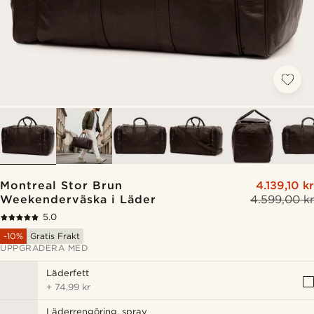
Montreal Stor Brun
4.139,10 kr
Weekenderväska i Läder
4.599,00 kr
5.0
-10%
Gratis Frakt
UPPGRADERA MED
Läderfett
+
74,99 kr
Läderrengöring, spray