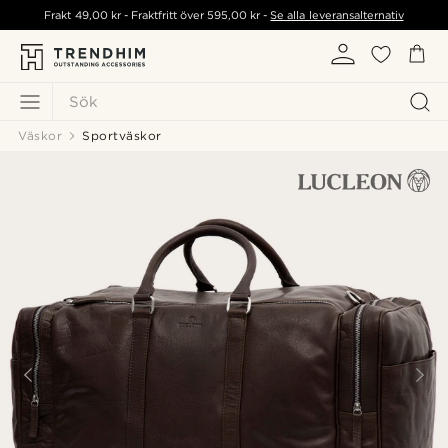
Frakt
49,00 kr
- Fraktfritt över
595,00 kr
-
Se alla leveransalternativ
Sök
Väskor
Sportväskor