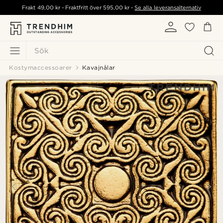
Frakt
49,00 kr
- Fraktfritt över
595,00 kr
-
Se alla leveransalternativ
Sök
Kostymaccessoarer
Kavajnålar