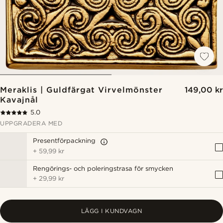
Meraklis | Guldfärgat Virvelmönster
149,00 kr
Kavajnål
5.0
UPPGRADERA MED
Presentförpackning
+
59,99 kr
Rengörings- och poleringstrasa för smycken
+
29,99 kr
LÄGG I KUNDVAGN