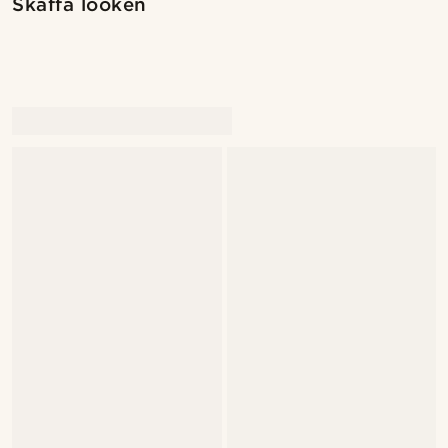
Skaffa looken
@marcossapere
@marcossapere