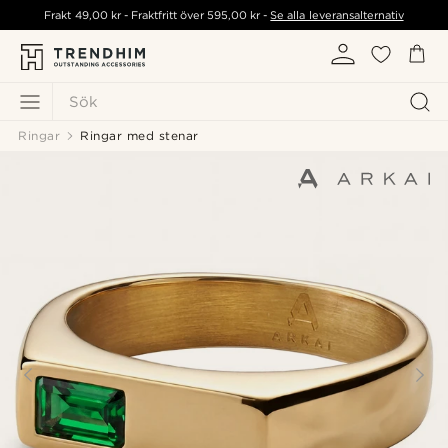
Frakt
49,00 kr
- Fraktfritt över
595,00 kr
-
Se alla leveransalternativ
Sök
Ringar
Ringar med stenar