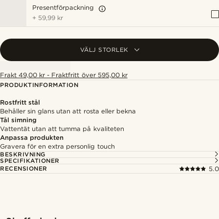
Presentförpackning
+
59,99 kr
VÄLJ STORLEK
Frakt 49,00 kr - Fraktfritt över 595,00 kr
PRODUKTINFORMATION
Rostfritt stål
Behåller sin glans utan att rosta eller bekna
Tål simning
Vattentät utan att tumma på kvaliteten
Anpassa produkten
Gravera för en extra personlig touch
BESKRIVNING
SPECIFIKATIONER
RECENSIONER
5.0
Shoppa looken
Shopp