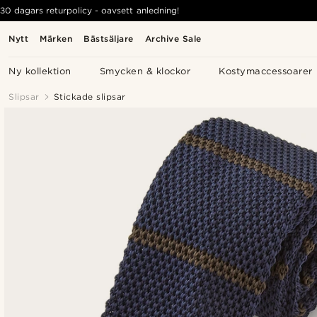
30 dagars returpolicy - oavsett anledning!
Nytt
Märken
Bästsäljare
Archive Sale
Ny kollektion
Smycken & klockor
Kostymaccessoarer
Slipsar
Stickade slipsar