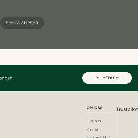
SMALA SLIPSAR
danden.
BLI MEDLEM
OM OSS
Trustpilot
Om oss
Karriär
Nya Artiklar