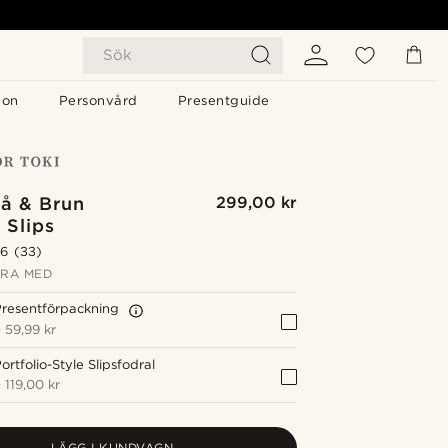
Sök
gon
Personvård
Presentguide
lå & Brun
299,00 kr
 Slips
.6
(33)
RA MED
resentförpackning
+
59,99 kr
ortfolio-Style Slipsfodral
+
119,00 kr
LÄGG I KUNDVAGN