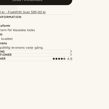
 kr - Fraktfritt över 595,00 kr
NFORMATION
ssform
form för klassiska looks
ti
kvalitet
rans
ålitlig leverans varje gång.
ING
TIONER
NER
4.6