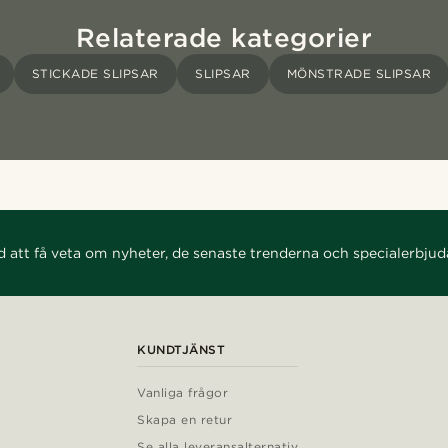
Relaterade kategorier
STICKADE SLIPSAR
SLIPSAR
MÖNSTRADE SLIPSAR
d att få veta om nyheter, de senaste trenderna och specialerbju
KUNDTJÄNST
Vanliga frågor
Skapa en retur
Se alla leveransalternativ