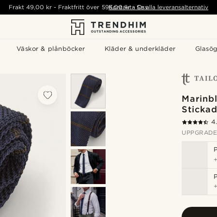
Frakt
49,00 kr
-
Fraktfritt över
595,00 kr
Kontakta Oss
-
Se alla leveransalternativ
Väskor & plånböcker
Kläder & underkläder
Glasö
Marinb
Stickad
4
UPPGRADE
P
P