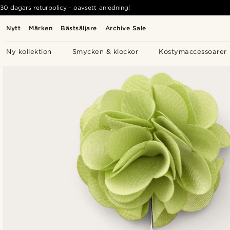
30 dagars returpolicy - oavsett anledning!
Nytt
Märken
Bästsäljare
Archive Sale
Ny kollektion
Smycken & klockor
Kostymaccessoarer