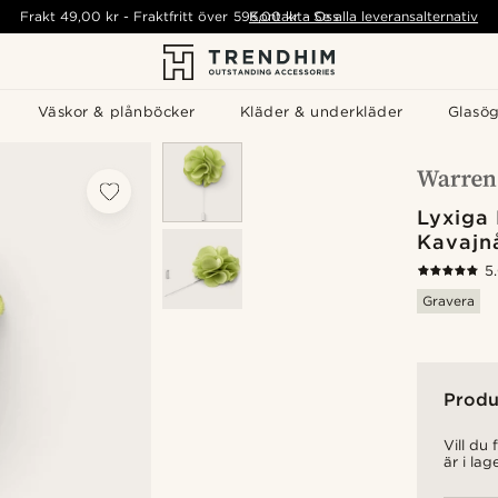
Frakt
49,00 kr
-
Fraktfritt över
595,00 kr
Kontakta Oss
-
Se alla leveransalternativ
Väskor & plånböcker
Kläder & underkläder
Glasö
Lyxiga
Kavajn
5
Gravera
Produ
Vill du
är i lag