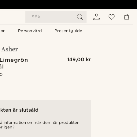
Sök
gon
Personvård
Presentguide
 Limegrön
149,00 kr
ål
.0
kten är slutsåld
 få information om när den här produkten
er igen?