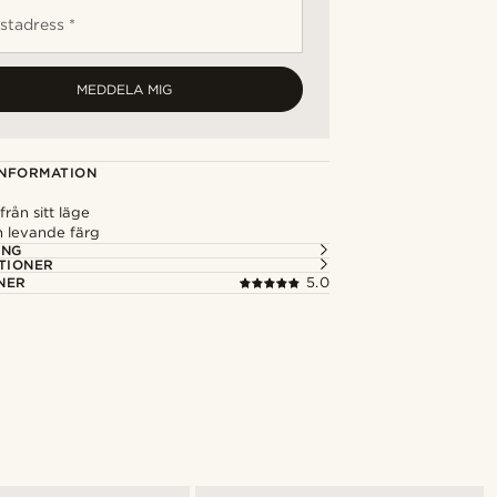
stadress *
MEDDELA MIG
NFORMATION
 från sitt läge
 levande färg
ING
TIONER
NER
5.0