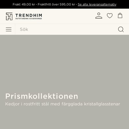
Frakt
49,00 kr
- Fraktfritt över
595,00 kr
-
Se alla leveransalternativ
Sök
Prismkollektionen
Kedjor i rostfritt stål med färgglada kristallglasstenar