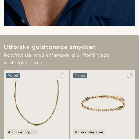
Utforska guldtonade smycken
Rostfritt stål med enfärgade eller flerfärgade
kristallglasstenar.
Nyhet
Nyhet
Anpassningsbar
Anpassningsbar