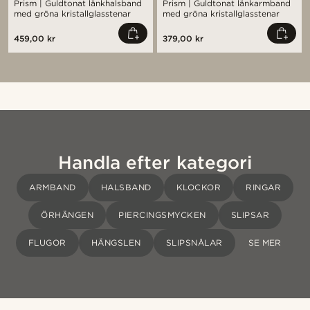
Prism | Guldtonat länkhalsband
Prism | Guldtonat länkarmband
med gröna kristallglasstenar
med gröna kristallglasstenar
459,00 kr
379,00 kr
Handla efter kategori
ARMBAND
HALSBAND
KLOCKOR
RINGAR
ÖRHÄNGEN
PIERCINGSMYCKEN
SLIPSAR
FLUGOR
HÄNGSLEN
SLIPSNÅLAR
SE MER