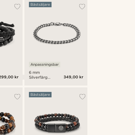
Bästsäljare
Anpassningsbar
6 mm
299,00 kr
349,00 kr
Silverfärgat
Kedjearmband
Bästsäljare