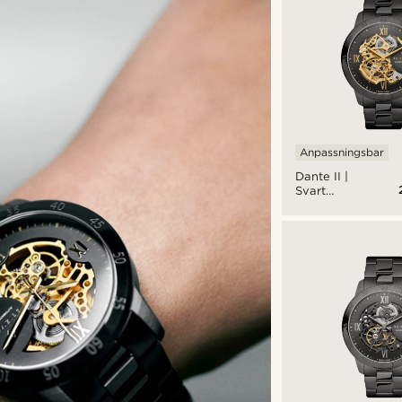
Anpassningsbar
Dante II |
Svart
Skelettklocka
med
Guldfärgat
Urverk