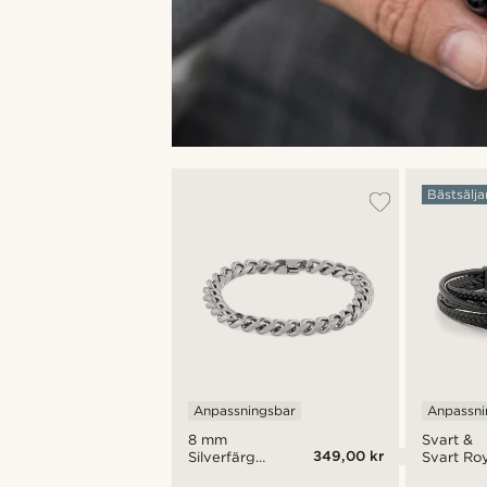
Bästsälja
Anpassningsbar
Anpassni
8 mm
Svart &
349,00 kr
Silverfärgat
Svart Ro
Kedjearmband
Läderar