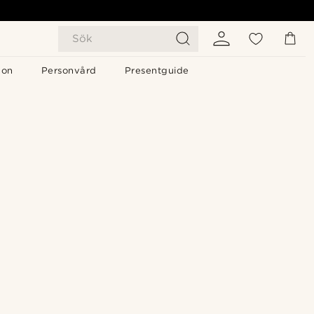
Sök
gon
Personvård
Presentguide