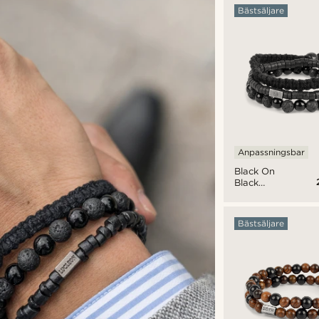
Bästsäljare
Anpassningsbar
Black On
Black
Armbandsset
Bästsäljare