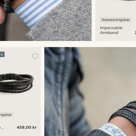
Anpassningsbar
Impeccable
Armband
re
ngsbar
459,00 kr
y
mband