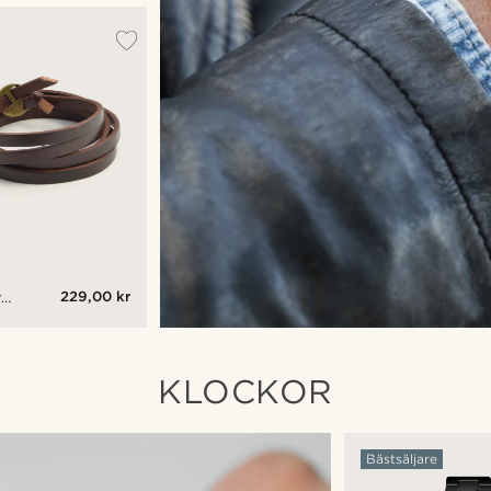
229,00 kr
t
mband
KLOCKOR
Bästsäljare