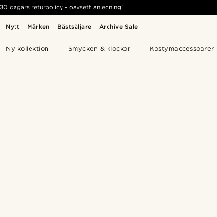
30 dagars returpolicy - oavsett anledning!
Nytt
Märken
Bästsäljare
Archive Sale
Ny kollektion
Smycken & klockor
Kostymaccessoarer