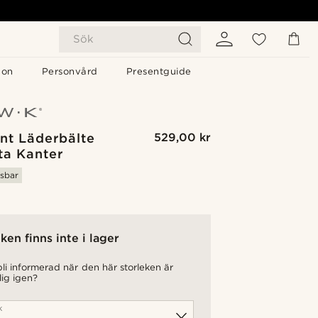
Sök
gon
Personvård
Presentguide
nt Läderbälte
529,00 kr
ta Kanter
sbar
ken finns inte i lager
 bli informerad när den här storleken är
lig igen?
k