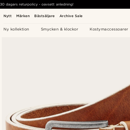
30 dagars returpolicy - oavsett anledning!
Nytt
Märken
Bästsäljare
Archive Sale
Ny kollektion
Smycken & klockor
Kostymaccessoarer