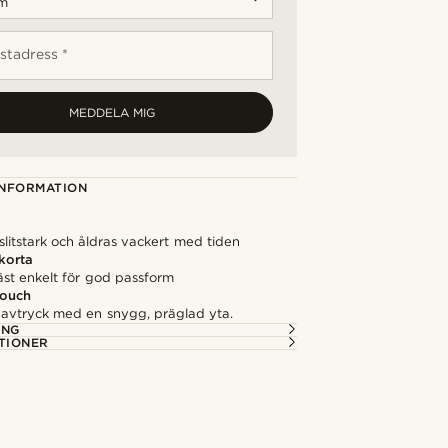
stadress *
MEDDELA MIG
NFORMATION
slitstark och åldras vackert med tiden
rkorta
äst enkelt för god passform
touch
 avtryck med en snygg, präglad yta.
ING
TIONER