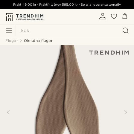
Frakt
49,00 kr
- Fraktfritt över
595,00 kr
-
Se alla leveransalternativ
Sök
Flugor
Oknutna flugor