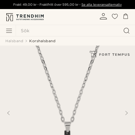
Frakt
49,00 kr
- Fraktfritt över
595,00 kr
-
Se alla leveransalternativ
Sök
Halsband
Korshalsband