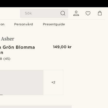
Sök
gon
Personvård
Presentguide
ch Grön Blomma
149,00 kr
in
.8
(45)
G
+2