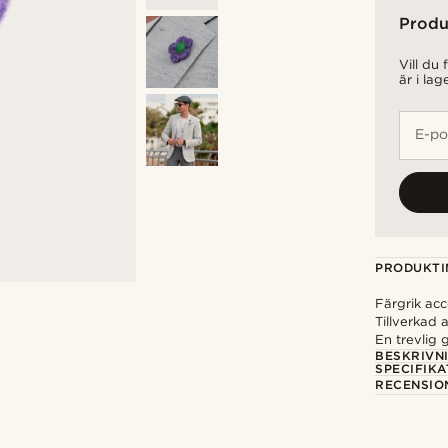
Produ
Vill du
är i lag
E-po
PRODUKTI
Färgrik ac
Tillverkad a
En trevlig 
BESKRIVN
SPECIFIKA
RECENSIO