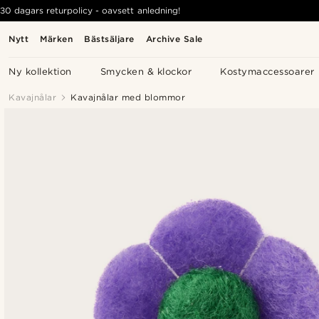
30 dagars returpolicy - oavsett anledning!
Nytt
Märken
Bästsäljare
Archive Sale
Ny kollektion
Smycken & klockor
Kostymaccessoarer
Kavajnålar
Kavajnålar med blommor