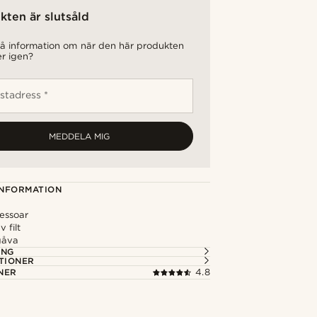
kten är slutsåld
 få information om när den här produkten
er igen?
stadress *
MEDDELA MIG
NFORMATION
cessoar
v filt
gåva
ING
TIONER
NER
4.8