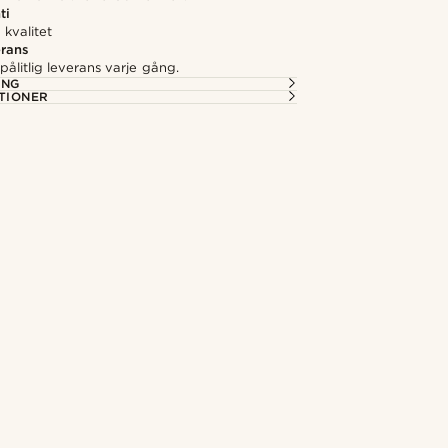
ti
kvalitet
rans
ålitlig leverans varje gång.
ING
TIONER