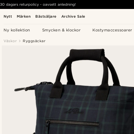
30 dagars returpolicy - oavsett anledning!
Nytt
Märken
Bästsäljare
Archive Sale
Ny kollektion
Smycken & klockor
Kostymaccessoarer
Väskor
Ryggsäckar