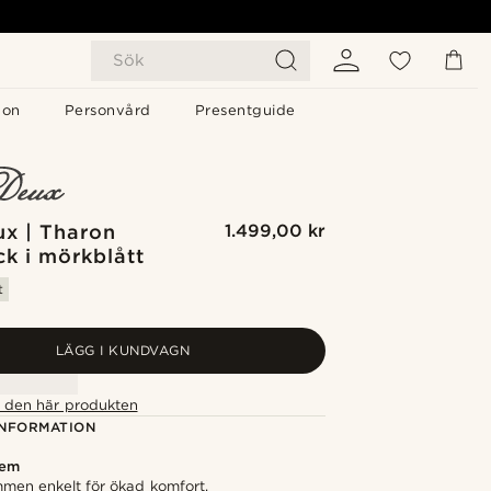
Sök
gon
Personvård
Presentguide
ux | Tharon
1.499,00 kr
k i mörkblått
t
LÄGG I KUNDVAGN
ör den här produkten
NFORMATION
rem
mmen enkelt för ökad komfort.