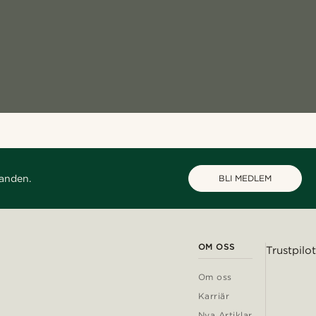
danden.
BLI MEDLEM
OM OSS
Trustpilot
Om oss
Karriär
Nya Artiklar