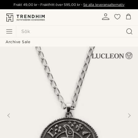
Frakt
49,00 kr
- Fraktfritt över
595,00 kr
-
Se alla leveransalternativ
Sök
Archive Sale