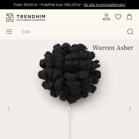
Frakt
49,00 kr
- Fraktfritt över
595,00 kr
-
Se alla leveransalternativ
Sök