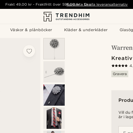
Frakt
49,00 kr
-
Fraktfritt över
595,00 kr
Kontakta Oss
-
Se alla leveransalternativ
Väskor & plånböcker
Kläder & underkläder
Glasö
Kreativ
4
Gravera
Produ
Vill du
är i lag
E-po