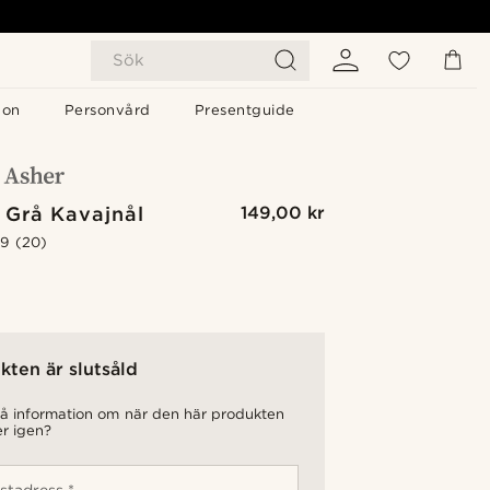
Sök
gon
Personvård
Presentguide
 Grå Kavajnål
149,00 kr
.9
(20)
kten är slutsåld
 få information om när den här produkten
er igen?
stadress *