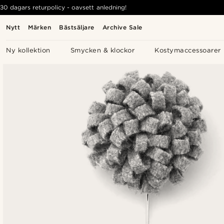
30 dagars returpolicy - oavsett anledning!
Nytt
Märken
Bästsäljare
Archive Sale
Ny kollektion
Smycken & klockor
Kostymaccessoarer