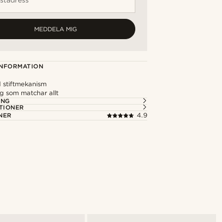
MEDDELA MIG
NFORMATION
 stiftmekanism
g som matchar allt
ING
TIONER
NER
4.9