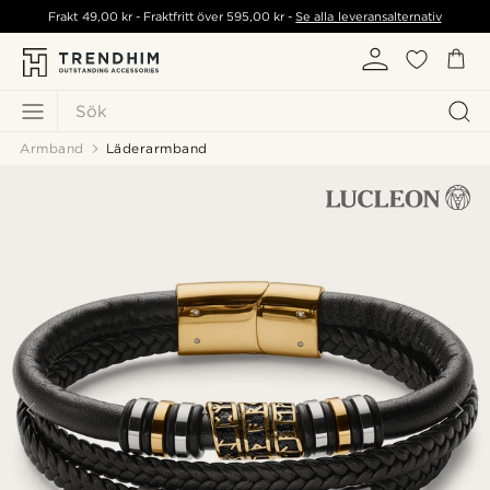
Frakt
49,00 kr
- Fraktfritt över
595,00 kr
-
Se alla leveransalternativ
Sök
Armband
Läderarmband