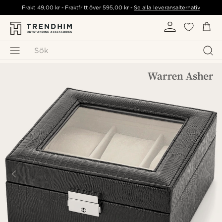
Frakt
49,00 kr
- Fraktfritt över
595,00 kr
-
Se alla leveransalternativ
Sök