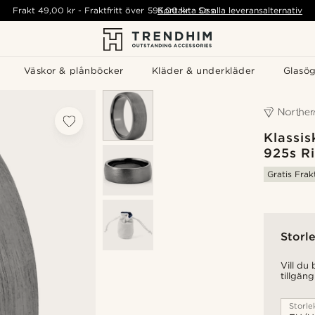
Frakt
49,00 kr
-
Fraktfritt över
595,00 kr
Kontakta Oss
-
Se alla leveransalternativ
Väskor & plånböcker
Kläder & underkläder
Glasö
Klassis
925s R
Gratis Frak
Storle
Vill du
tillgäng
Storle