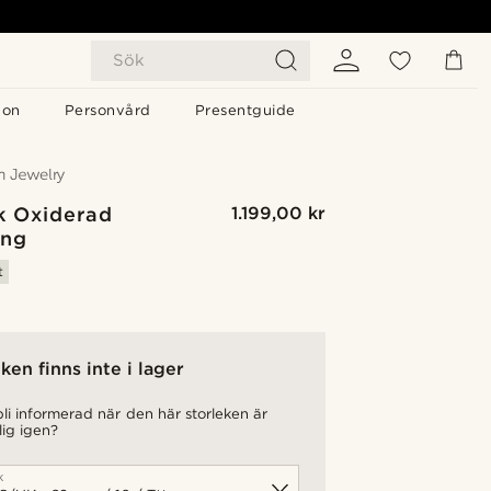
Sök
gon
Personvård
Presentguide
k Oxiderad
1.199,00 kr
ing
t
ken finns inte i lager
 bli informerad när den här storleken är
lig igen?
k