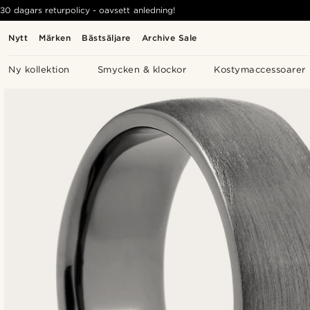
30 dagars returpolicy - oavsett anledning!
Nytt
Märken
Bästsäljare
Archive Sale
Ny kollektion
Smycken & klockor
Kostymaccessoarer