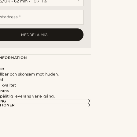
stadress *
MEDDELA MIG
NFORMATION
ver
hållbar och skonsam mot huden.
ti
kvalitet
rans
ålitlig leverans varje gång.
ING
TIONER