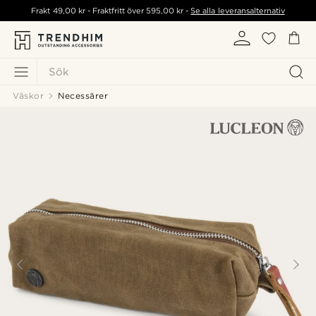
Frakt
49,00 kr
- Fraktfritt över
595,00 kr
-
Se alla leveransalternativ
Sök
Väskor
Necessärer