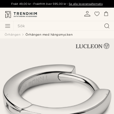
Frakt
49,00 kr
- Fraktfritt över
595,00 kr
-
Se alla leveransalternativ
Sök
Örhängen
Örhängen med hängsmycken