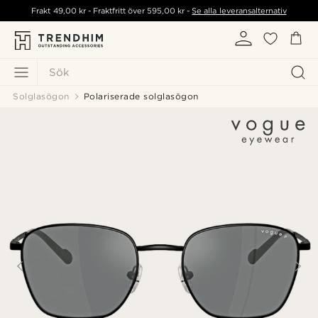
Frakt
49,00 kr
- Fraktfritt över
595,00 kr
-
Se alla leveransalternativ
Sök
Solglasögon
Polariserade solglasögon