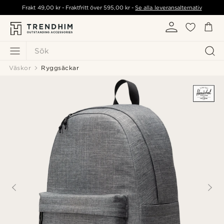
Frakt
49,00 kr
- Fraktfritt över
595,00 kr
-
Se alla leveransalternativ
Sök
Väskor
Ryggsäckar