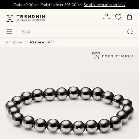
Frakt
49,00 kr
- Fraktfritt över
595,00 kr
-
Se alla leveransalternativ
Sök
Armband
Pärlarmband