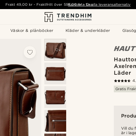
Frakt
49,00 kr
-
Fraktfritt över
595,00 kr
Kontakta Oss
-
Se alla leveransalternativ
Väskor & plånböcker
Kläder & underkläder
Glasö
Hautto
Axelre
Läder
4
Gratis Frak
Produ
Vill du
är i lag