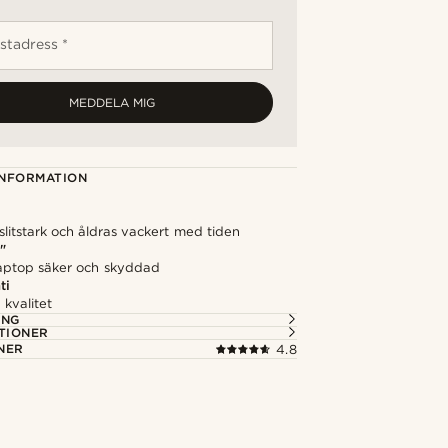
stadress *
MEDDELA MIG
NFORMATION
slitstark och åldras vackert med tiden
"
 laptop säker och skyddad
ti
kvalitet
ING
TIONER
NER
4.8