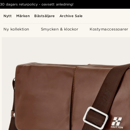
30 dagars returpolicy - oavsett anledning!
Nytt
Märken
Bästsäljare
Archive Sale
Ny kollektion
Smycken & klockor
Kostymaccessoarer