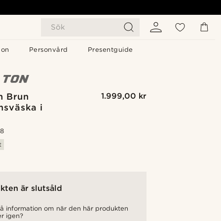
Sök
gon
Personvård
Presentguide
n Brun
1.999,00 kr
msväska i
.8
t
kten är slutsåld
 få information om när den här produkten
er igen?