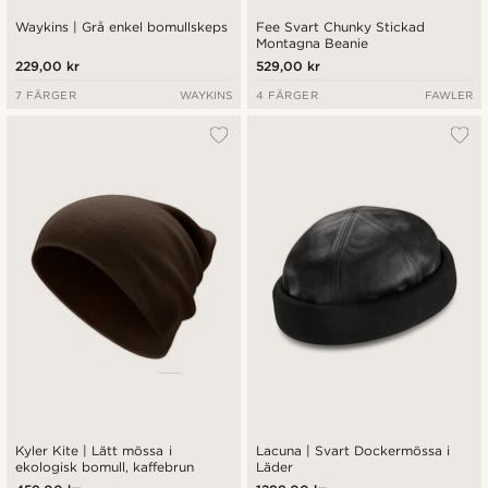
Waykins | Grå enkel bomullskeps
Fee Svart Chunky Stickad
Montagna Beanie
229,00 kr
529,00 kr
7 FÄRGER
WAYKINS
4 FÄRGER
FAWLER
Kyler Kite | Lätt mössa i
Lacuna | Svart Dockermössa i
ekologisk bomull, kaffebrun
Läder