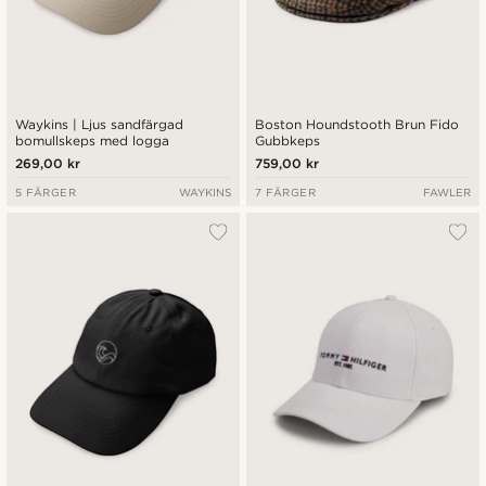
Waykins | Ljus sandfärgad
Boston Houndstooth Brun Fido
bomullskeps med logga
Gubbkeps
269,00 kr
759,00 kr
5 FÄRGER
WAYKINS
7 FÄRGER
FAWLER