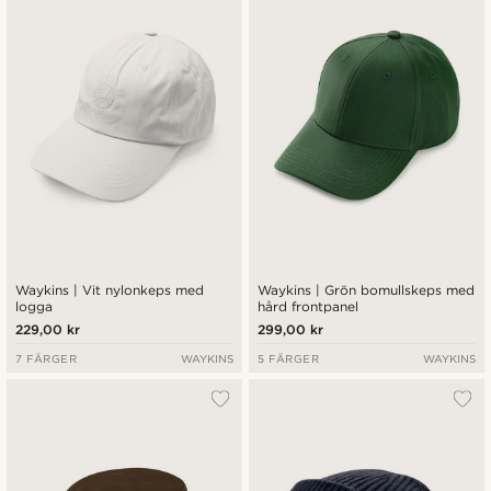
Nyaste
Billigast
Dyrast
Waykins | Vit nylonkeps med
Waykins | Grön bomullskeps med
logga
hård frontpanel
229,00 kr
299,00 kr
7 FÄRGER
WAYKINS
5 FÄRGER
WAYKINS