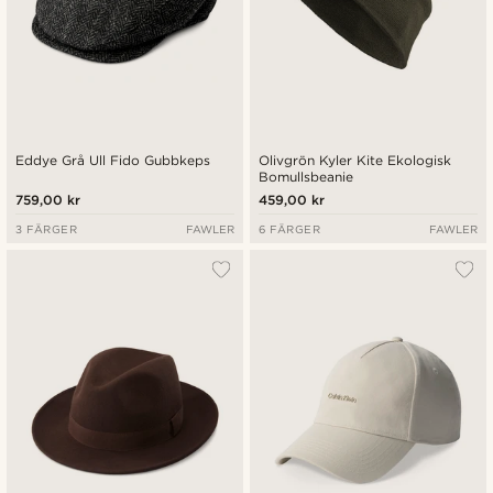
Eddye Grå Ull Fido Gubbkeps
Olivgrön Kyler Kite Ekologisk
Bomullsbeanie
759,00 kr
459,00 kr
3 FÄRGER
FAWLER
6 FÄRGER
FAWLER