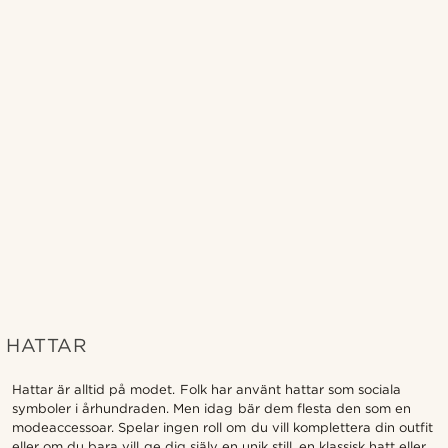
HATTAR
Hattar är alltid på modet. Folk har använt hattar som sociala
symboler i århundraden. Men idag bär dem flesta den som en
modeaccessoar. Spelar ingen roll om du vill komplettera din outfit
eller om du bara vill ge dig själv en unik still, en klassisk hatt eller