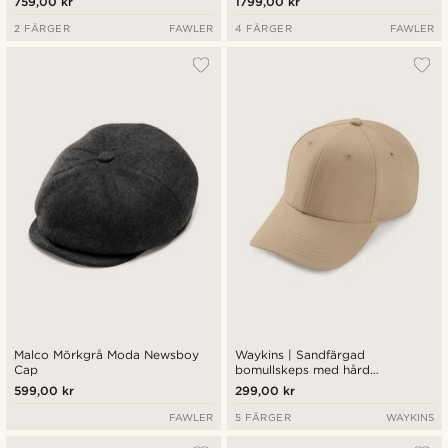
759,00 kr
1799,00 kr
2 FÄRGER
FAWLER
4 FÄRGER
FAWLER
Malco Mörkgrå Moda Newsboy
Waykins | Sandfärgad
Cap
bomullskeps med hård
frontpanel
599,00 kr
299,00 kr
FAWLER
5 FÄRGER
WAYKINS