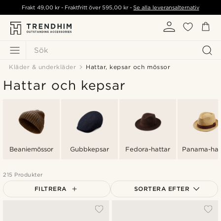
Frakt
49,00 kr
- Fraktfritt över
595,00 kr
-
Se alla leveransalternativ
Sök
Kläder & underkläder
Hattar, kepsar och mössor
Hattar och kepsar
Beaniemössor
Gubbkepsar
Fedora-hattar
Panama-hat
215 Produkter
FILTRERA
SORTERA EFTER
Mest populärt