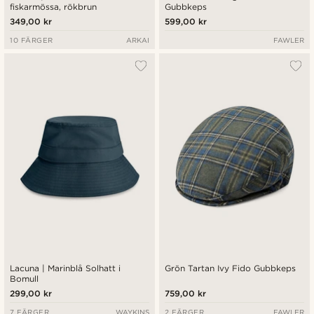
fiskarmössa, rökbrun
Gubbkeps
349,00 kr
599,00 kr
10 FÄRGER
ARKAI
FAWLER
Lacuna | Marinblå Solhatt i
Grön Tartan Ivy Fido Gubbkeps
Bomull
299,00 kr
759,00 kr
7 FÄRGER
WAYKINS
2 FÄRGER
FAWLER