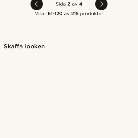
Sida
2
av
4
Visar
61-120
av
215
produkter
Shoppa looken
Sho
Skaffa looken
@romain_delavignette
@romain_delavigne