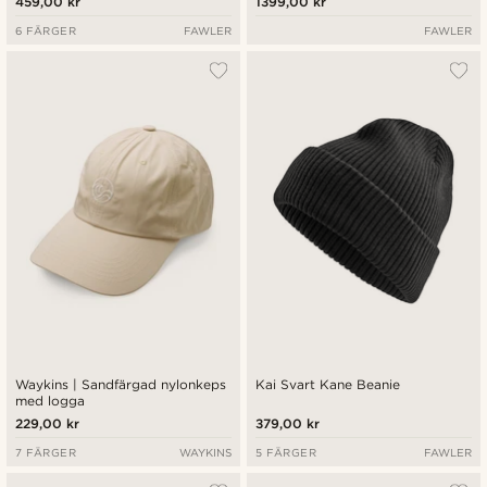
459,00 kr
1399,00 kr
6 FÄRGER
FAWLER
FAWLER
Waykins | Sandfärgad nylonkeps
Kai Svart Kane Beanie
med logga
229,00 kr
379,00 kr
7 FÄRGER
WAYKINS
5 FÄRGER
FAWLER