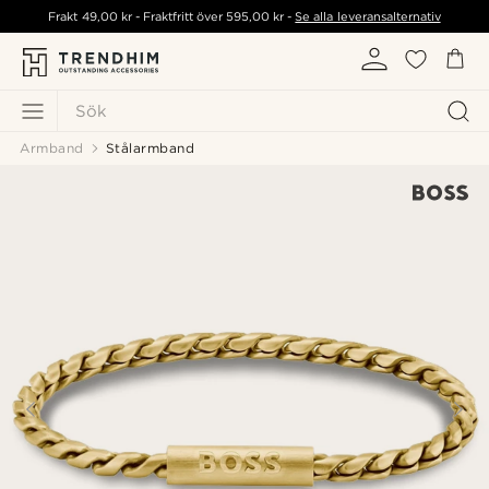
Frakt
49,00 kr
- Fraktfritt över
595,00 kr
-
Se alla leveransalternativ
Sök
Armband
Stålarmband