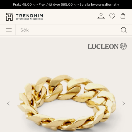
Frakt
49,00 kr
- Fraktfritt över
595,00 kr
-
Se alla leveransalternativ
Sök