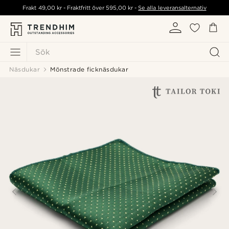
Frakt
49,00 kr
- Fraktfritt över
595,00 kr
-
Se alla leveransalternativ
Sök
Näsdukar
Mönstrade ficknäsdukar