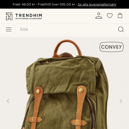
Frakt
49,00 kr
- Fraktfritt över
595,00 kr
-
Se alla leveransalternativ
Sök