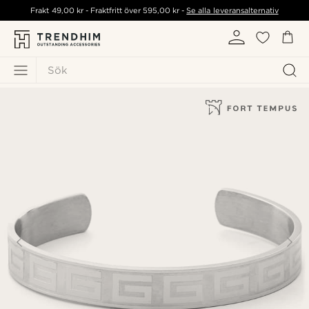
Frakt
49,00 kr
- Fraktfritt över
595,00 kr
-
Se alla leveransalternativ
Sök