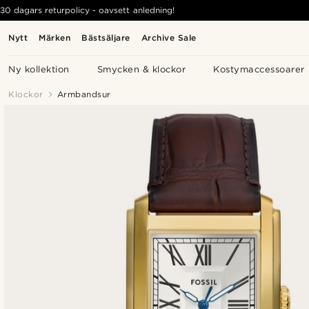
30 dagars returpolicy - oavsett anledning!
Nytt
Märken
Bästsäljare
Archive Sale
Ny kollektion
Smycken & klockor
Kostymaccessoarer
Klockor
Armbandsur