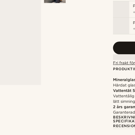
P
Fri frakt f
PRODUKTI
Mineralgla
Härdat glas
Vattentät 
Vattentålig
lätt simnin
2 års garan
Garanterad 
BESKRIVN
SPECIFIKA
RECENSIO