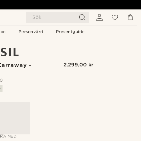
Sök
gon
Personvård
Presentguide
Carraway -
2.299,00 kr
.0
t
G
RA MED