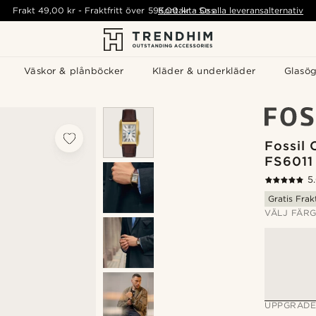
Frakt
49,00 kr
-
Fraktfritt över
595,00 kr
Kontakta Oss
-
Se alla leveransalternativ
Väskor & plånböcker
Kläder & underkläder
Glasö
Fossil 
FS6011
5
Gratis Frak
VÄLJ FÄR
UPPGRADE