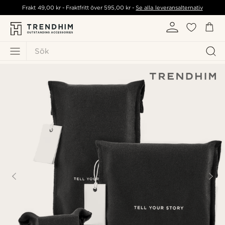
Frakt
49,00 kr
- Fraktfritt över
595,00 kr
-
Se alla leveransalternativ
Sök